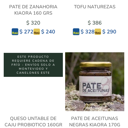
PATE DE ZANAHORIA
TOFU NATUREZAS
KIAORA 160 GRS
$ 320
$ 386
$ 240
$ 290
$ 272
$ 328
ESTE PRODUCTO
REQUIERE CADENA DE
FRÍO - ENVÍOS SOLO A
MONTEVIDEO Y
CANELONES ESTE
QUESO UNTABLE DE
PATE DE ACEITUNAS
CAJU PROBIOTICO 160GR
NEGRAS KIAORA 170G