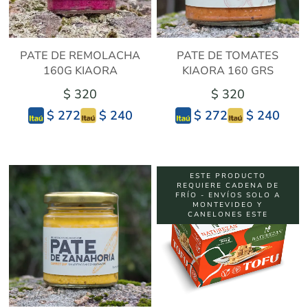
PATE DE REMOLACHA
PATE DE TOMATES
160G KIAORA
KIAORA 160 GRS
$ 320
$ 320
$ 240
$ 240
$ 272
$ 272
ESTE PRODUCTO
REQUIERE CADENA DE
FRÍO - ENVÍOS SOLO A
MONTEVIDEO Y
CANELONES ESTE