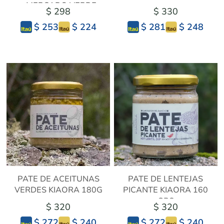
- MERCADO VERDE
$ 298
$ 330
$ 224
$ 248
$ 253
$ 281
PATE DE ACEITUNAS
PATE DE LENTEJAS
VERDES KIAORA 180G
PICANTE KIAORA 160
GRS
$ 320
$ 320
$ 240
$ 240
$ 272
$ 272