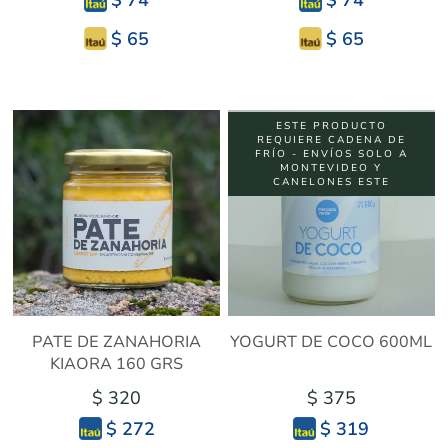
$ 74
$ 74
$ 65
$ 65
ESTE PRODUCTO
REQUIERE CADENA DE
FRÍO - ENVÍOS SOLO A
MONTEVIDEO Y
CANELONES ESTE
PATE DE ZANAHORIA
YOGURT DE COCO 600ML
KIAORA 160 GRS
$ 320
$ 375
$ 272
$ 319