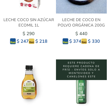
LECHE COCO SIN AZÚCAR
LECHE DE COCO EN
ECOMIL 1L
POLVO ORGÁNICA 200G
$ 290
$ 440
$ 218
$ 330
$ 247
$ 374
ESTE PRODUCTO
REQUIERE CADENA DE
FRÍO - ENVÍOS SOLO A
MONTEVIDEO Y
CANELONES ESTE