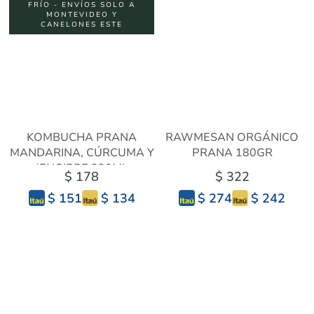
FRÍO - ENVÍOS SOLO A
MONTEVIDEO Y
CANELONES ESTE
KOMBUCHA PRANA
RAWMESAN ORGÁNICO
MANDARINA, CÚRCUMA Y
PRANA 180GR
JENGIBRE 330ML
$ 178
$ 322
$ 134
$ 242
$ 151
$ 274