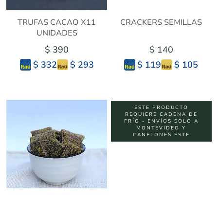
TRUFAS CACAO X11
CRACKERS SEMILLAS
UNIDADES
$ 390
$ 140
$ 293
$ 105
$ 332
$ 119
ESTE PRODUCTO
REQUIERE CADENA DE
FRÍO - ENVÍOS SOLO A
MONTEVIDEO Y
CANELONES ESTE
CRACKERS TRIGO
COOKIES DE MANZANA