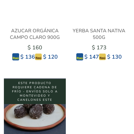
AZUCAR ORGÁNICA
YERBA SANTA NATIVA
CAMPO CLARO 900G
500G
$ 160
$ 173
$ 120
$ 130
$ 136
$ 147
ESTE PRODUCTO
REQUIERE CADENA DE
FRÍO - ENVÍOS SOLO A
MONTEVIDEO Y
CANELONES ESTE