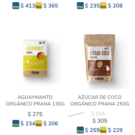
$ 365
$ 208
$ 413
$ 235
AGUAYMANTO
AZÚCAR DE COCO
ORGÁNICO PRANA 130G
ORGÁNICO PRANA 250G
$ 275
$ 316
$ 305
$ 206
$ 234
$ 229
$ 259