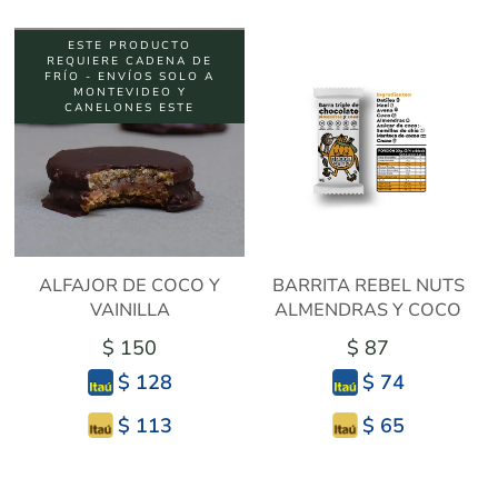
ESTE PRODUCTO
REQUIERE CADENA DE
FRÍO - ENVÍOS SOLO A
MONTEVIDEO Y
CANELONES ESTE
ALFAJOR DE COCO Y
BARRITA REBEL NUTS
VAINILLA
ALMENDRAS Y COCO
$ 150
$ 87
$ 128
$ 74
$ 113
$ 65