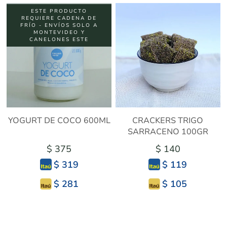
ESTE PRODUCTO
REQUIERE CADENA DE
FRÍO - ENVÍOS SOLO A
MONTEVIDEO Y
CANELONES ESTE
YOGURT DE COCO 600ML
CRACKERS TRIGO
SARRACENO 100GR
$ 375
$ 140
$ 319
$ 119
$ 281
$ 105