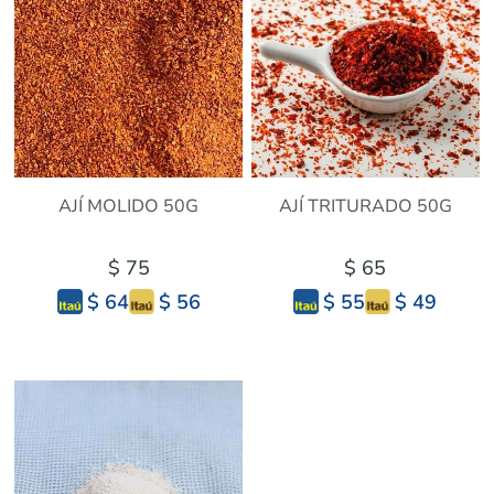
AJÍ MOLIDO 50G
AJÍ TRITURADO 50G
$ 75
$ 65
$ 56
$ 49
$ 64
$ 55