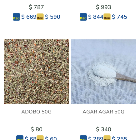
$ 787
$ 993
$ 590
$ 745
$ 669
$ 844
ADOBO 50G
AGAR AGAR 50G
$ 80
$ 340
$ 60
$ 255
$ 68
$ 289