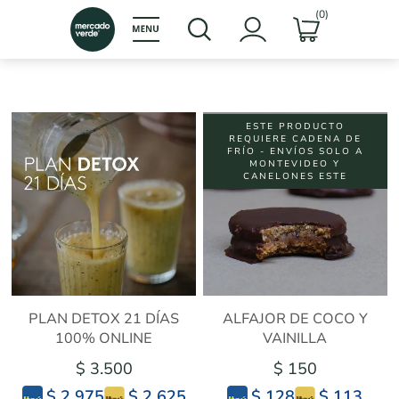
(0)
ESTE PRODUCTO
REQUIERE CADENA DE
FRÍO - ENVÍOS SOLO A
MONTEVIDEO Y
CANELONES ESTE
PLAN DETOX 21 DÍAS
ALFAJOR DE COCO Y
100% ONLINE
VAINILLA
$ 3.500
$ 150
$ 2.625
$ 113
$ 2.975
$ 128