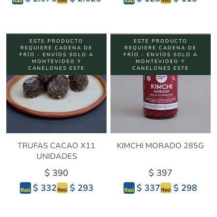
ESTE PRODUCTO
ESTE PRODUCTO
REQUIERE CADENA DE
REQUIERE CADENA DE
FRÍO - ENVÍOS SOLO A
FRÍO - ENVÍOS SOLO A
MONTEVIDEO Y
MONTEVIDEO Y
CANELONES ESTE
CANELONES ESTE
TRUFAS CACAO X11
KIMCHI MORADO 285G
UNIDADES
$ 390
$ 397
$ 293
$ 298
$ 332
$ 337