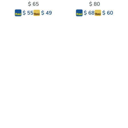
$ 65
$ 80
$ 49
$ 60
$ 55
$ 68
ALBAHACA
ALBAHACA MOLIDA 50G
DESHIDRATADA 50G
$ 70
$ 60
$ 53
$ 45
$ 60
$ 51