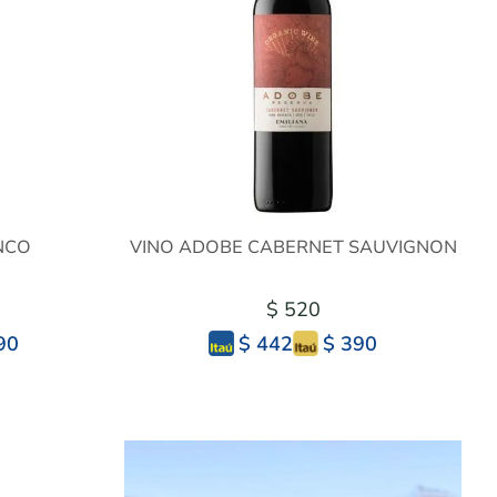
NCO
VINO ADOBE CABERNET SAUVIGNON
$ 520
90
$ 390
$ 442