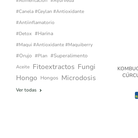
#alimentacion
#ayurveda
#canela #ceylan #antioxidante
#antiinflamatorio
#harina
#detox
#maqui #antioxidante #maquiberry
#orujo
#superalimento
#plan
Fitoextractos
Fungi
Aceite
KOMBUC
CÚRCU
Hongo
Microdosis
Hongos
Ver todas