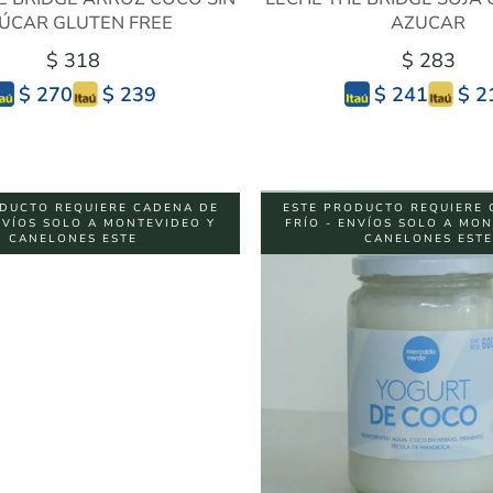
ÚCAR GLUTEN FREE
AZUCAR
$ 318
$ 283
$ 239
$ 2
$ 270
$ 241
DUCTO REQUIERE CADENA DE
ESTE PRODUCTO REQUIERE 
NVÍOS SOLO A MONTEVIDEO Y
FRÍO - ENVÍOS SOLO A MO
CANELONES ESTE
CANELONES ESTE