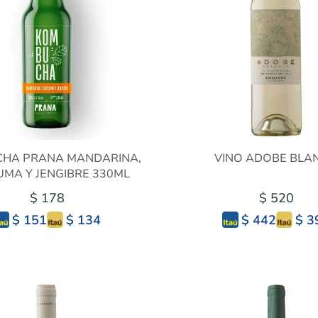
HA PRANA MANDARINA,
VINO ADOBE BLA
MA Y JENGIBRE 330ML
$ 178
$ 520
$ 134
$ 3
$ 151
$ 442