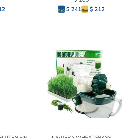
12
$ 212
$ 241
GLUTEN SIN
JUGUERA WHEATGRASS