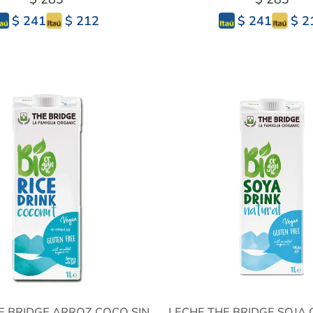
$ 212
$ 2
$ 241
$ 241
E BRIDGE ARROZ COCO SIN
LECHE THE BRIDGE SOJA 