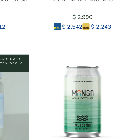
$ 2.990
12
$ 2.243
$ 2.542
CADENA DE
NTEVIDEO Y