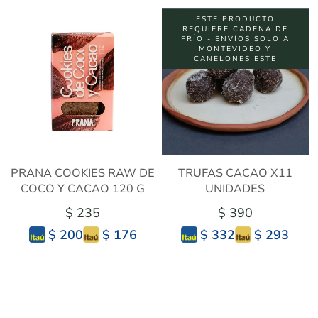
ESTE PRODUCTO
REQUIERE CADENA DE
FRÍO - ENVÍOS SOLO A
MONTEVIDEO Y
CANELONES ESTE
PRANA COOKIES RAW DE
TRUFAS CACAO X11
COCO Y CACAO 120 G
UNIDADES
$ 235
$ 390
$ 176
$ 293
$ 200
$ 332