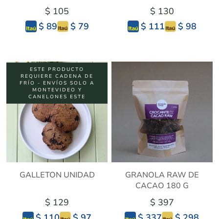
$ 105
$ 130
$ 79
$ 98
$ 89
$ 111
ESTE PRODUCTO
REQUIERE CADENA DE
FRÍO - ENVÍOS SOLO A
MONTEVIDEO Y
CANELONES ESTE
GALLETON UNIDAD
GRANOLA RAW DE
CACAO 180 G
$ 129
$ 397
$ 97
$ 298
$ 110
$ 337