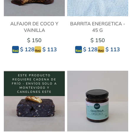
ALFAJOR DE COCO Y
BARRITA ENERGETICA -
VAINILLA
45 G
$ 150
$ 150
$ 113
$ 113
$ 128
$ 128
ESTE PRODUCTO
REQUIERE CADENA DE
FRÍO - ENVÍOS SOLO A
MONTEVIDEO Y
CANELONES ESTE