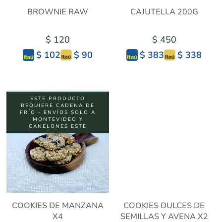
BROWNIE RAW
CAJUTELLA 200G
$ 120
$ 450
$ 90
$ 338
$ 102
$ 383
ESTE PRODUCTO
REQUIERE CADENA DE
FRÍO - ENVÍOS SOLO A
MONTEVIDEO Y
CANELONES ESTE
COOKIES DE MANZANA
COOKIES DULCES DE
X4
SEMILLAS Y AVENA X2