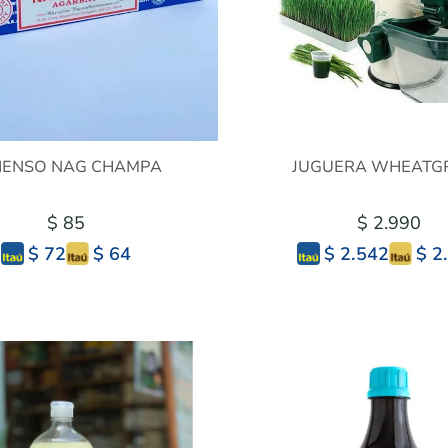
CIENSO NAG CHAMPA
JUGUERA WHEATG
$ 85
$ 2.990
$ 64
$ 2
$ 72
$ 2.542