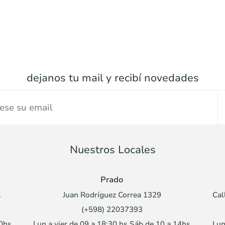
dejanos tu mail y recibí novedades
Nuestros Locales
Prado
1
Juan Rodríguez Correa 1329
Cal
(+598) 22037393
30hs
Lun a vier de 09 a 18:30 hs Sáb de 10 a 14hs
Lun