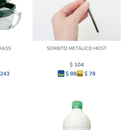
RASS
SORBITO METÁLICO HOST
$ 104
.243
$ 78
$ 88