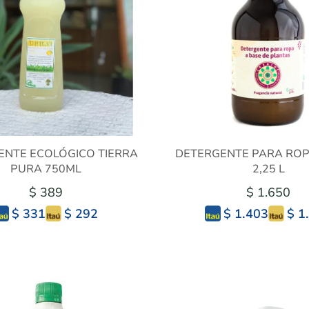
ENTE ECOLÓGICO TIERRA
DETERGENTE PARA ROPA
PURA 750ML
2,25 L
$ 389
$ 1.650
$ 292
$ 1
$ 331
$ 1.403