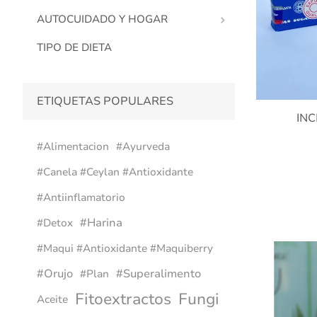
AUTOCUIDADO Y HOGAR
TIPO DE DIETA
ETIQUETAS POPULARES
IN
#alimentacion
#ayurveda
#canela #ceylan #antioxidante
#antiinflamatorio
#harina
#detox
#maqui #antioxidante #maquiberry
#orujo
#superalimento
#plan
Fitoextractos
Fungi
Aceite