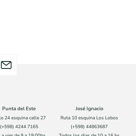
Punta del Este
José Ignacio
le 24 esquina calle 27
Ruta 10 esquina Los Lobos
(+598) 4244 7165
(+598) 44863687
 a vier de 9 a 19:00hs
Todos los dias de 10 a 16 hs