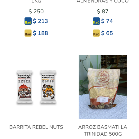
1KG
ALMENDRAS Y COCO
$ 250
$ 87
$ 213
$ 74
$ 188
$ 65
BARRITA REBEL NUTS
ARROZ BASMATI LA
TRINIDAD 500G