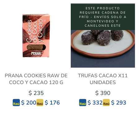
ESTE PRODUCTO
REQUIERE CADENA DE
FRÍO - ENVÍOS SOLO A
MONTEVIDEO Y
CANELONES ESTE
PRANA COOKIES RAW DE
TRUFAS CACAO X11
COCO Y CACAO 120 G
UNIDADES
$ 235
$ 390
$ 176
$ 293
$ 200
$ 332