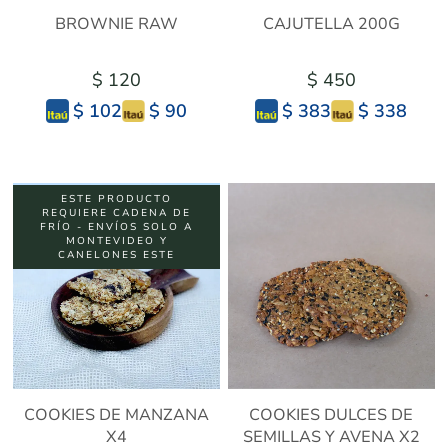
BROWNIE RAW
CAJUTELLA 200G
$ 120
$ 450
$ 90
$ 338
$ 102
$ 383
ESTE PRODUCTO
REQUIERE CADENA DE
FRÍO - ENVÍOS SOLO A
MONTEVIDEO Y
CANELONES ESTE
COOKIES DE MANZANA
COOKIES DULCES DE
X4
SEMILLAS Y AVENA X2