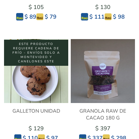
$ 105
$ 130
$ 79
$ 98
$ 89
$ 111
ESTE PRODUCTO
REQUIERE CADENA DE
FRÍO - ENVÍOS SOLO A
MONTEVIDEO Y
CANELONES ESTE
GALLETON UNIDAD
GRANOLA RAW DE
CACAO 180 G
$ 129
$ 397
$ 97
$ 298
$ 110
$ 337