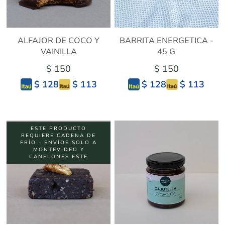
ALFAJOR DE COCO Y
BARRITA ENERGETICA -
VAINILLA
45 G
$ 150
$ 150
$ 113
$ 113
$ 128
$ 128
ESTE PRODUCTO
REQUIERE CADENA DE
FRÍO - ENVÍOS SOLO A
MONTEVIDEO Y
CANELONES ESTE