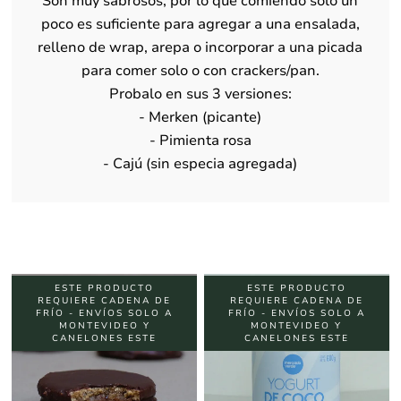
Son muy sabrosos, por lo que comiendo solo un
poco es suficiente para agregar a una ensalada,
relleno de wrap, arepa o incorporar a una picada
para comer solo o con crackers/pan.
Probalo en sus 3 versiones:
- Merken (picante)
- Pimienta rosa
- Cajú (sin especia agregada)
ESTE PRODUCTO
ESTE PRODUCTO
REQUIERE CADENA DE
REQUIERE CADENA DE
FRÍO - ENVÍOS SOLO A
FRÍO - ENVÍOS SOLO A
MONTEVIDEO Y
MONTEVIDEO Y
CANELONES ESTE
CANELONES ESTE