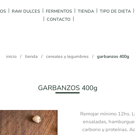
DOS
RAW DULCES
FERMENTOS
TIENDA
TIPO DE DIETA
CONTACTO
inicio
/
tienda
/
cereales y legumbres
/
garbanzos 400g
GARBANZOS 400g
Remojar mínimo 12hs. Lu
ensaladas, hamburgues
carbono y proteínas. A