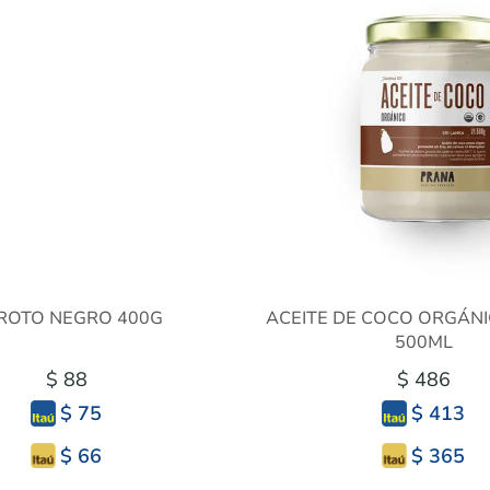
ROTO NEGRO 400G
ACEITE DE COCO ORGÁN
500ML
$ 88
$ 486
$ 75
$ 413
$ 66
$ 365