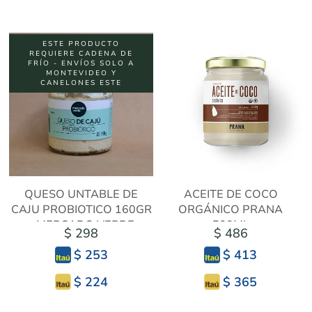
ESTE PRODUCTO
REQUIERE CADENA DE
FRÍO - ENVÍOS SOLO A
MONTEVIDEO Y
CANELONES ESTE
QUESO UNTABLE DE
ACEITE DE COCO
CAJU PROBIOTICO 160GR
ORGÁNICO PRANA
- MERCADO VERDE
500ML
$ 298
$ 486
$ 253
$ 413
$ 224
$ 365