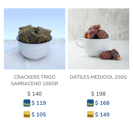
CRACKERS TRIGO
DÁTILES MEDJOOL 200G
SARRACENO 100GR
$ 140
$ 198
$ 119
$ 168
$ 105
$ 149