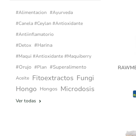
#alimentacion
#ayurveda
#canela #ceylan #antioxidante
#antiinflamatorio
#harina
#detox
#maqui #antioxidante #maquiberry
#orujo
#superalimento
#plan
RAWME
Fitoextractos
Fungi
Aceite
Hongo
Microdosis
Hongos
Ver todas