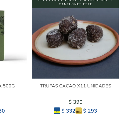
FRÍO - ENVÍOS SOLO A MONTEVIDEO Y
CANELONES ESTE
A 500G
TRUFAS CACAO X11 UNIDADES
$ 390
30
$ 293
$ 332