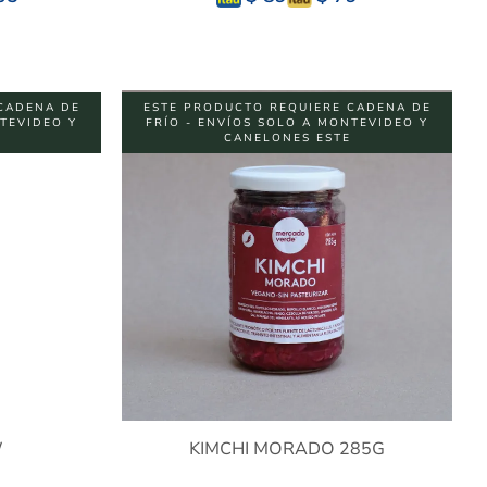
CADENA DE
ESTE PRODUCTO REQUIERE CADENA DE
NTEVIDEO Y
FRÍO - ENVÍOS SOLO A MONTEVIDEO Y
CANELONES ESTE
W
KIMCHI MORADO 285G