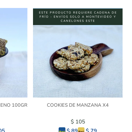
ESTE PRODUCTO REQUIERE CADENA DE
FRÍO - ENVÍOS SOLO A MONTEVIDEO Y
CANELONES ESTE
CENO 100GR
COOKIES DE MANZANA X4
$ 105
05
$ 79
$ 89