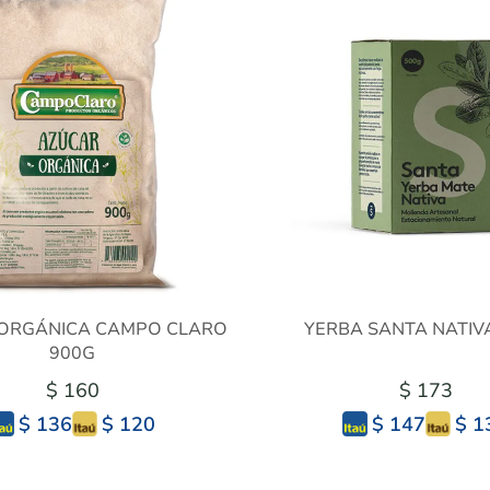
ORGÁNICA CAMPO CLARO
YERBA SANTA NATIV
900G
$ 160
$ 173
$ 120
$ 1
$ 136
$ 147