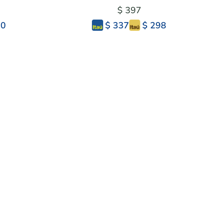
$ 397
90
$ 298
$ 337