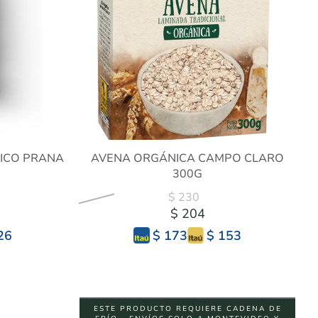
ICO PRANA
AVENA ORGÁNICA CAMPO CLARO
300G
$ 230
$ 204
26
$ 153
$ 173
ESTE PRODUCTO REQUIERE CADENA DE