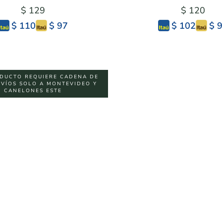
$ 129
$ 120
$ 97
$ 
$ 110
$ 102
DUCTO REQUIERE CADENA DE
NVÍOS SOLO A MONTEVIDEO Y
CANELONES ESTE