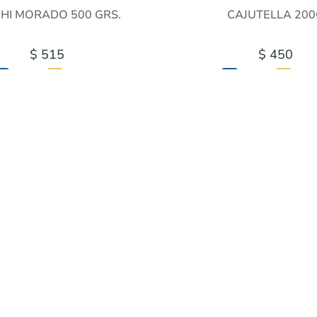
HI MORADO 500 GRS.
CAJUTELLA 200
$ 515
$ 450
$ 386
$ 3
$ 438
$ 383