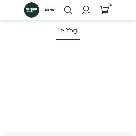
(0)
Te Yogi