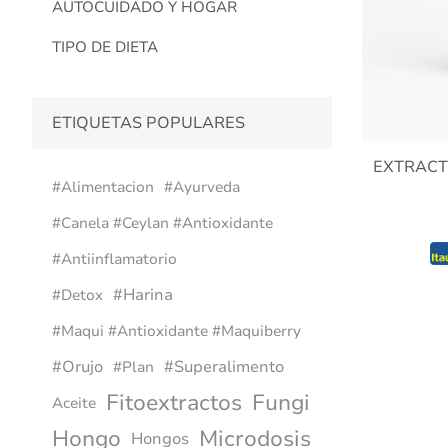
AUTOCUIDADO Y HOGAR
TIPO DE DIETA
ETIQUETAS POPULARES
EXTRACT
#alimentacion
#ayurveda
#canela #ceylan #antioxidante
#antiinflamatorio
#harina
#detox
#maqui #antioxidante #maquiberry
#orujo
#superalimento
#plan
Fitoextractos
Fungi
Aceite
Hongo
Microdosis
Hongos