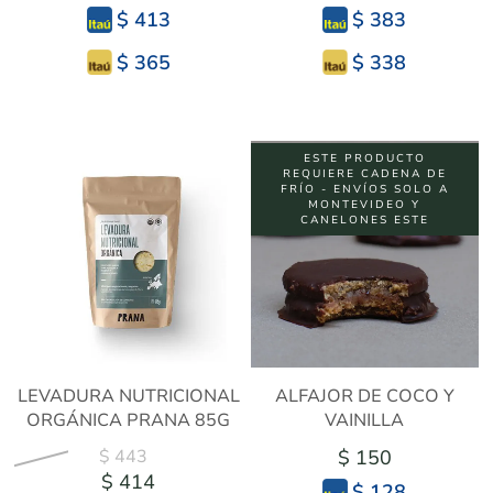
$ 413
$ 383
$ 365
$ 338
ESTE PRODUCTO
REQUIERE CADENA DE
FRÍO - ENVÍOS SOLO A
MONTEVIDEO Y
CANELONES ESTE
LEVADURA NUTRICIONAL
ALFAJOR DE COCO Y
ORGÁNICA PRANA 85G
VAINILLA
$ 443
$ 150
$ 414
$ 128