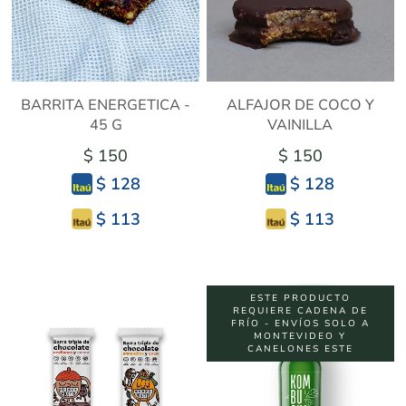
BARRITA ENERGETICA -
ALFAJOR DE COCO Y
45 G
VAINILLA
$ 150
$ 150
$ 128
$ 128
$ 113
$ 113
ESTE PRODUCTO
REQUIERE CADENA DE
FRÍO - ENVÍOS SOLO A
MONTEVIDEO Y
CANELONES ESTE