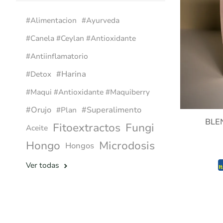
#alimentacion
#ayurveda
#canela #ceylan #antioxidante
#antiinflamatorio
#harina
#detox
#maqui #antioxidante #maquiberry
#orujo
#superalimento
#plan
BLE
Fitoextractos
Fungi
Aceite
Hongo
Microdosis
Hongos
Ver todas