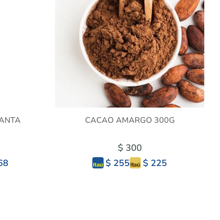
SANTA
CACAO AMARGO 300G
$ 300
68
$ 225
$ 255