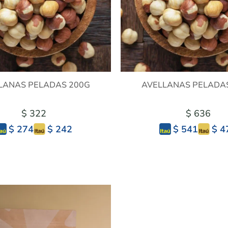
LANAS PELADAS 200G
AVELLANAS PELADA
$ 322
$ 636
$ 242
$ 4
$ 274
$ 541