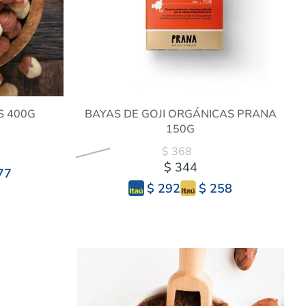
S 400G
BAYAS DE GOJI ORGÁNICAS PRANA
150G
$ 368
$ 344
77
$ 258
$ 292