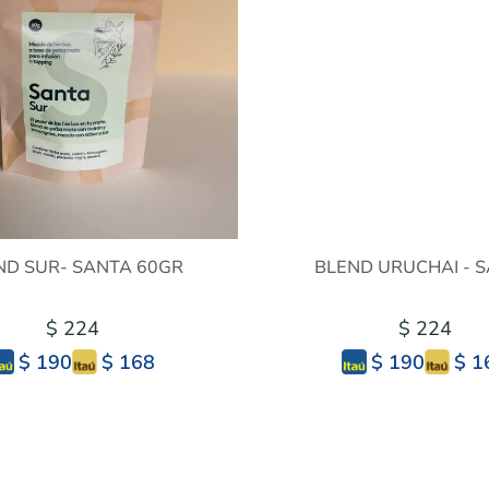
ND SUR- SANTA 60GR
BLEND URUCHAI - 
$ 224
$ 224
$ 168
$ 1
$ 190
$ 190