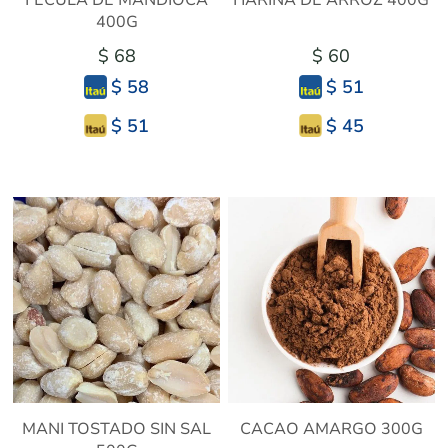
FECULA DE MANDIOCA
HARINA DE ARROZ 400G
400G
$ 68
$ 60
$ 58
$ 51
$ 51
$ 45
MANI TOSTADO SIN SAL
CACAO AMARGO 300G