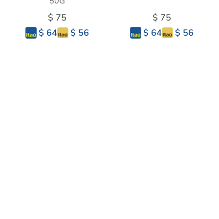
50G
$ 75
$ 75
$ 56
$ 56
$ 64
$ 64
CONGOROSA 25 G
CORIANDRO EN GRANO
50G
$ 117
$ 50