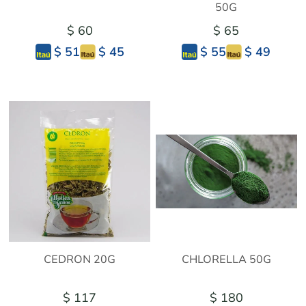
50G
$ 60
$ 65
$ 45
$ 49
$ 51
$ 55
CEDRON 20G
CHLORELLA 50G
$ 117
$ 180