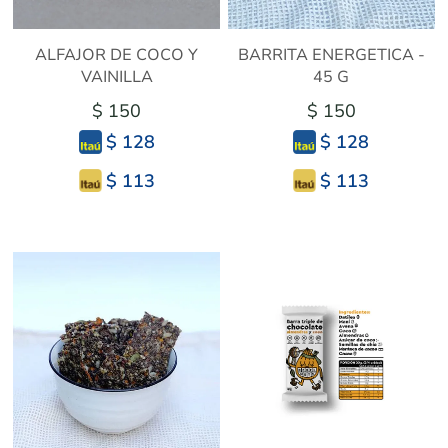
ALFAJOR DE COCO Y
BARRITA ENERGETICA -
VAINILLA
45 G
$ 150
$ 150
$ 128
$ 128
$ 113
$ 113