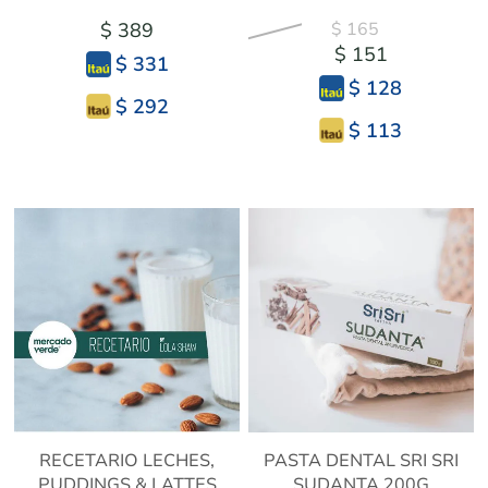
$ 389
$ 165
$ 151
$ 331
$ 128
$ 292
$ 113
RECETARIO LECHES,
PASTA DENTAL SRI SRI
PUDDINGS & LATTES
SUDANTA 200G