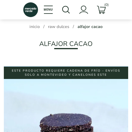
(0)
inicio
/
raw dulces
/
alfajor cacao
ALFAJOR CACAO
ESTE PRODUCTO REQUIERE CADENA DE FRÍO - ENVÍOS
SOLO A MONTEVIDEO Y CANELONES ESTE