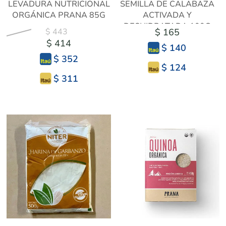
LEVADURA NUTRICIONAL
SEMILLA DE CALABAZA
ORGÁNICA PRANA 85G
ACTIVADA Y
DESHIDRATADA 100G
$ 443
$ 165
$ 414
$ 140
$ 352
$ 124
$ 311